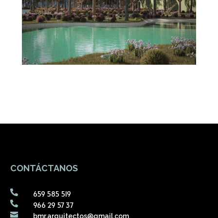
CONTÁCTANOS

659 585 519

966 29 57 37

bmr.arquitectos@gmail.com