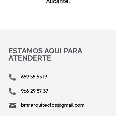
Alicante.
ESTAMOS AQUÍ PARA
ATENDERTE
659 58 55 19

966 29 57 37


bmr.arquitectos@gmail.com