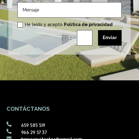
He leído y acepto
Política de privacidad
Enviar
=
3 + 10
CONTÁCTANOS

659 585 519

966 29 57 37
