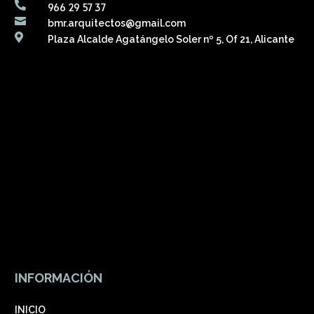

966 29 57 37

bmr.arquitectos@gmail.com

Plaza Alcalde Agatángelo Soler nº 5, Of 21, Alicante
INFORMACIÓN
INICIO